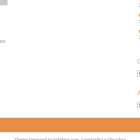
ans
C
A
!
Theme Designed by
InkHive.com
.
Copyright La Chrochro