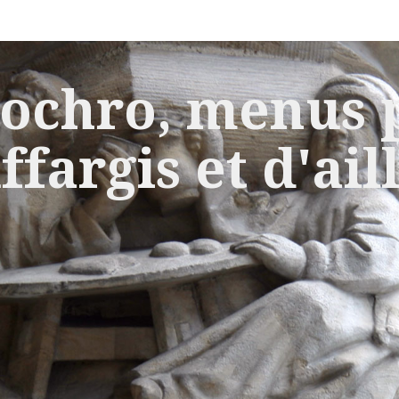
ochro, menus p
ffargis et d'ail