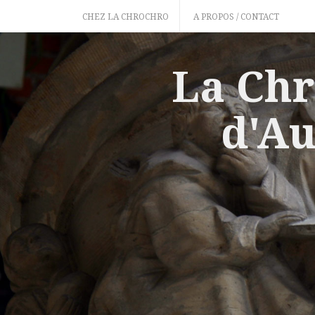
Skip
CHEZ LA CHROCHRO
A PROPOS / CONTACT
to
content
La Chr
d'Au