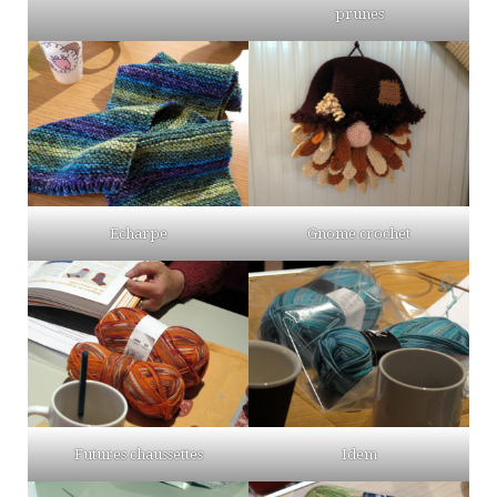
prunes
Echarpe
Gnome crochet
Futures chaussettes
Idem