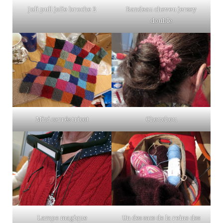
Joli pull jolie broche 2
Bandeau cheveu jersey
double
Mini carrés tricot
Chouchou
Lampe magique
Un des sacs de la reine des