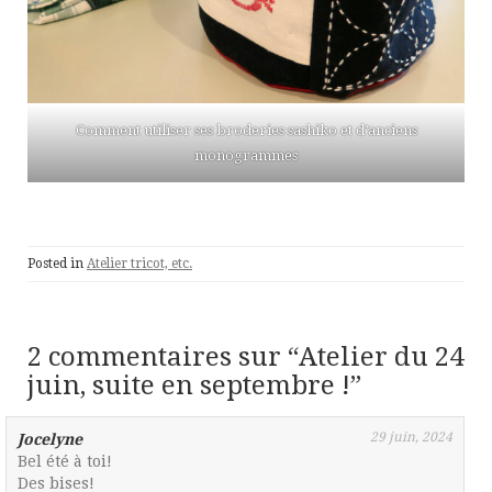
Comment utiliser ses broderies sashiko et d’anciens
monogrammes
Posted in
Atelier tricot, etc.
2 commentaires sur “
Atelier du 24
juin, suite en septembre !
”
29 juin, 2024
Jocelyne
Bel été à toi!
Des bises!