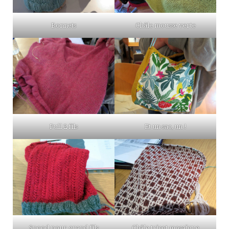
Bonnets
Châle mousse verte
Pull 2 fils
Et un sac, un !
Snood pour grand fils
Châle tricot mosaïque