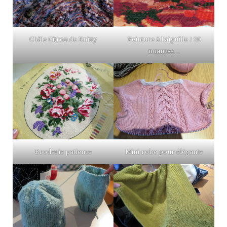
Châle Citron de Knitty
Peinture à l’aiguille ! 90
nuances…
Broderie patience
Mini-robe pour élégante