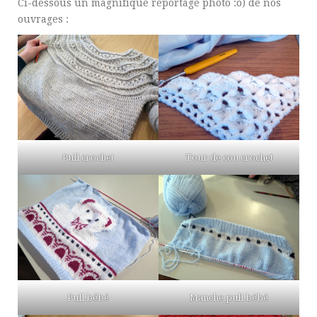
Ci-dessous un magnifique reportage photo :o) de nos
ouvrages :
Pull crochet
Tour de cou crochet
Pull bébé
Manche pull bébé