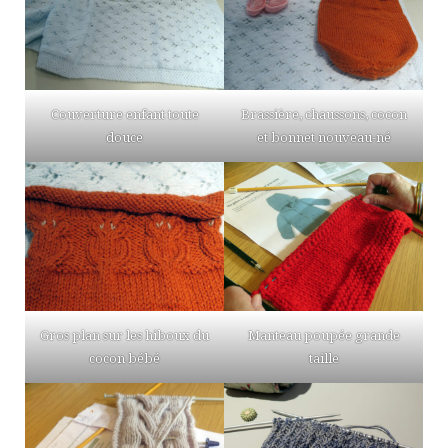
Couverture enfant toute
Brassière, chaussons, cocon
douce
et bonnet nouveau-né
Gros plan sur les hiboux du
Manteau poupée grande
cocon bébé
taille