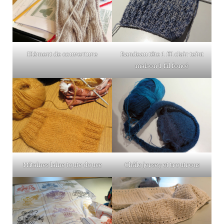
Elément de couverture
Bandeau tête 1 fil clair teint
maison 1 fil foncé
Mitaines laine toute douce
Châle jersey et troutrous