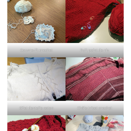
Couvre-lit crochet
Pull point de riz
Gilet dentelle coton
Châle tricot crochet