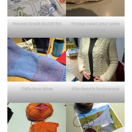
Panneau brodé doublé fini
Protège volant pour petite
ouf
auto rouge
Châle deux laines
Gilet dentelle boutons tous
différents