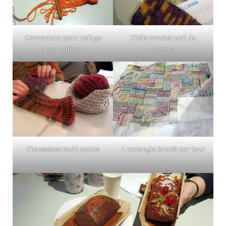
Couverture pour refuge
Châle crochet poil de
pour chiens
chèvre
Chaussettes multi-points
1 rectangle brodé par jour
!