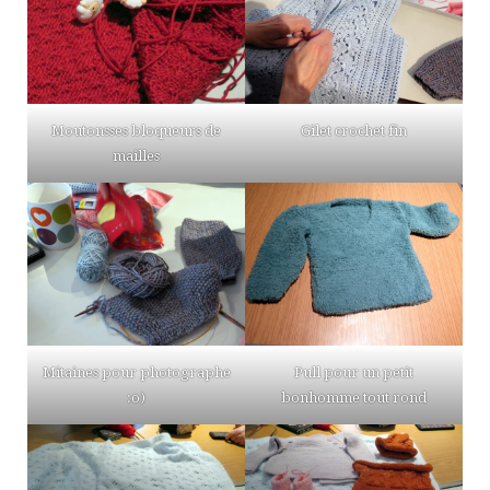
Moutonsses bloqueurs de
Gilet crochet fin
mailles
Mitaines pour photographe
Pull pour un petit
:o)
bonhomme tout rond