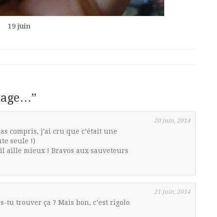
19 juin
tage…
”
20 juin, 2014
pas compris, j’ai cru que c’était une
ute seule !)
’il aille mieux ! Bravos aux sauveteurs
21 juin, 2014
u trouver ça ? Mais bon, c’est rigolo