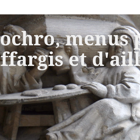
ochro, menus p
ffargis et d'ail