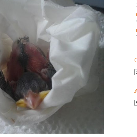
C
A
!