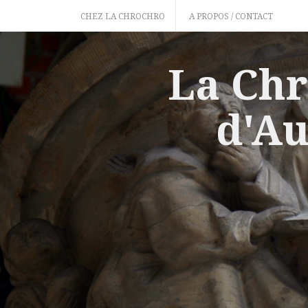
Skip
CHEZ LA CHROCHRO
A PROPOS / CONTACT
to
content
La Chr
d'Au