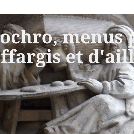
ochro, menus p
ffargis et d'ail