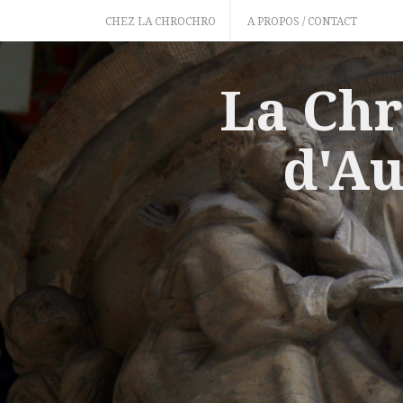
Skip
CHEZ LA CHROCHRO
A PROPOS / CONTACT
to
content
La Chr
d'Au