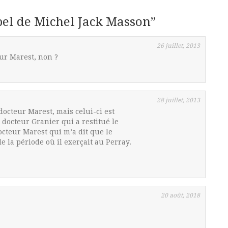
el de Michel Jack Masson
”
26 juillet, 2013
ur Marest, non ?
28 juillet, 2013
octeur Marest, mais celui-ci est
e docteur Granier qui a restitué le
docteur Marest qui m’a dit que le
de la période où il exerçait au Perray.
20 août, 2018