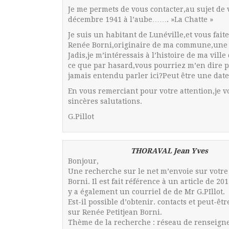
Je me permets de vous contacter,au sujet de v
décembre 1941 à l’aube……. »La Chatte »
Je suis un habitant de Lunéville,et vous fait
Renée Borni,originaire de ma commune,une 
Jadis,je m’intéressais à l’histoire de ma vill
ce que par hasard,vous pourriez m’en dire pl
jamais entendu parler ici?Peut être une date
En vous remerciant pour votre attention,je 
sincères salutations.
G.Pillot
THORAVAL Jean Yves
Bonjour,
Une recherche sur le net m’envoie sur votre
Borni. Il est fait référence à un article de 20
y a également un courriel de de Mr G.PIllot.
Est-il possible d’obtenir. contacts et peut-
sur Renée Petitjean Borni.
Thème de la recherche : réseau de renseigne