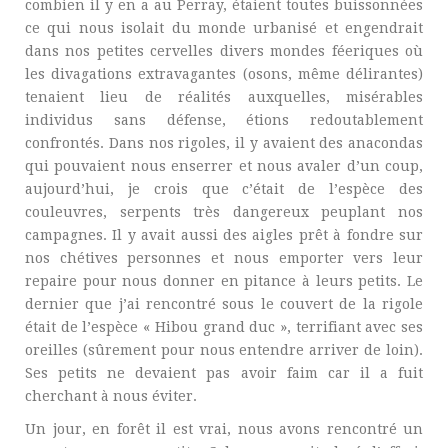
combien il y en a au Perray, étaient toutes buissonnées
ce qui nous isolait du monde urbanisé et engendrait
dans nos petites cervelles divers mondes féeriques où
les divagations extravagantes (osons, même délirantes)
tenaient lieu de réalités auxquelles, misérables
individus sans défense, étions redoutablement
confrontés. Dans nos rigoles, il y avaient des anacondas
qui pouvaient nous enserrer et nous avaler d’un coup,
aujourd’hui, je crois que c’était de l’espèce des
couleuvres, serpents très dangereux peuplant nos
campagnes. Il y avait aussi des aigles prêt à fondre sur
nos chétives personnes et nous emporter vers leur
repaire pour nous donner en pitance à leurs petits. Le
dernier que j’ai rencontré sous le couvert de la rigole
était de l’espèce « Hibou grand duc », terrifiant avec ses
oreilles (sûrement pour nous entendre arriver de loin).
Ses petits ne devaient pas avoir faim car il a fuit
cherchant à nous éviter.
Un jour, en forêt il est vrai, nous avons rencontré un