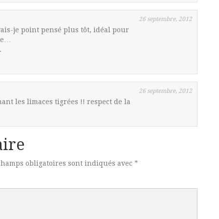
26 septembre, 2012
ais-je point pensé plus tôt, idéal pour
ude…
.
26 septembre, 2012
nt les limaces tigrées !! respect de la
ire
champs obligatoires sont indiqués avec
*