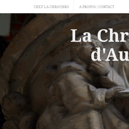
Skip
CHEZ LA CHROCHRO
A PROPOS / CONTACT
to
content
La Chr
d'Au