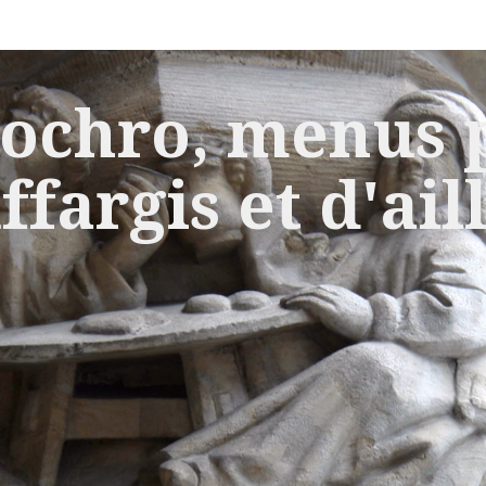
ochro, menus p
ffargis et d'ail