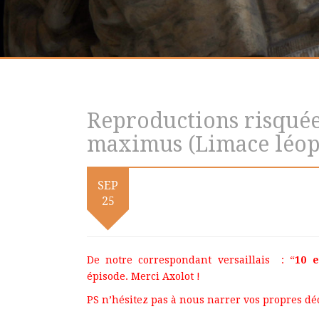
Reproductions risquée
maximus (Limace léop
SEP
25
De notre correspondant versaillais : “
10 e
épisode. Merci
Axolot
!
PS n’hésitez pas à nous narrer vos propres d