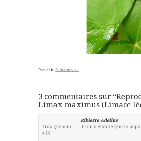
Posted in
Infos en vrac
3 commentaires sur “
Reprod
Limax maximus (Limace lé
Ribierre Adeline
Trop glamour ! … Et on s’étonne que la popu
;o)))