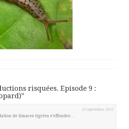
uctions risquées. Episode 9 :
opard)
”
25 septembre, 2012
lation de limaces tigrées s’effondre…