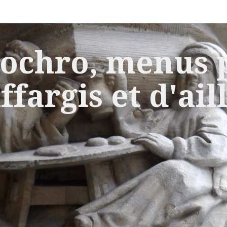
ochro, menus p
ffargis et d'ail