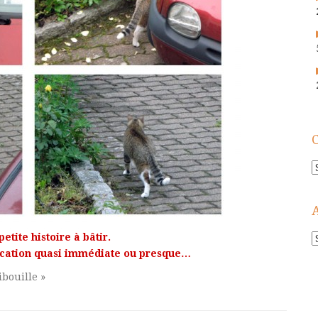
C
petite histoire à bâtir.
A
!
lication quasi immédiate ou presque…
ibouille »