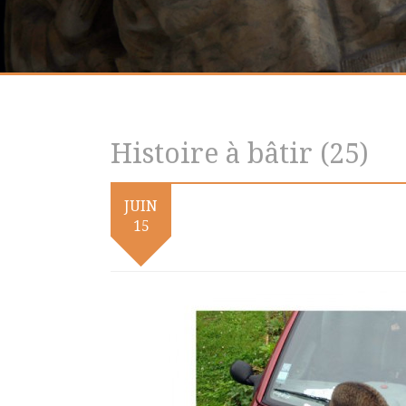
Histoire à bâtir (25)
JUIN
15