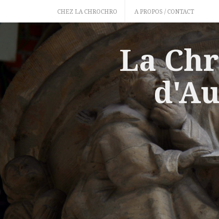
Skip
CHEZ LA CHROCHRO
A PROPOS / CONTACT
to
content
La Chr
d'Au