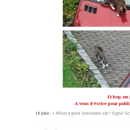
Et hop, un 
A vous d’écrire pour pub
16 juin
: « What a poor lonesome cat ! Signé Gr