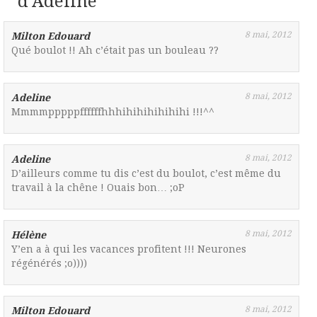
d’Adeline
”
8 mai, 2012
Milton Edouard
Qué boulot !! Ah c’était pas un bouleau ??
8 mai, 2012
Adeline
Mmmmpppppffffffhhhihihihihihihi !!!^^
8 mai, 2012
Adeline
D’ailleurs comme tu dis c’est du boulot, c’est même du
travail à la chêne ! Ouais bon… ;oP
8 mai, 2012
Hélène
Y’en a à qui les vacances profitent !!! Neurones
régénérés ;o))))
8 mai, 2012
Milton Edouard