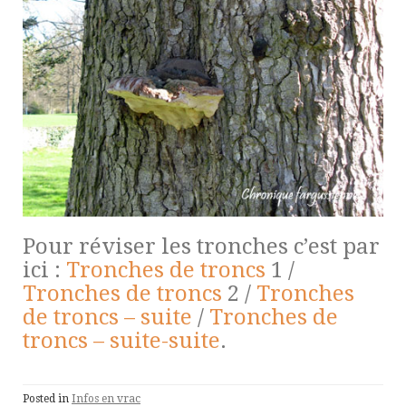
Pour réviser les tronches c’est par
ici :
Tronches de troncs
1 /
Tronches de troncs
2 /
Tronches
de troncs – suite
/
Tronches de
troncs – suite-suite
.
Posted in
Infos en vrac