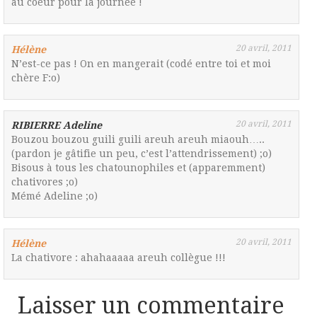
au coeur pour la journée !
20 avril, 2011
Hélène
N’est-ce pas ! On en mangerait (codé entre toi et moi
chère F:o)
20 avril, 2011
RIBIERRE Adeline
Bouzou bouzou guili guili areuh areuh miaouh…..
(pardon je gâtifie un peu, c’est l’attendrissement) ;o)
Bisous à tous les chatounophiles et (apparemment)
chativores ;o)
Mémé Adeline ;o)
20 avril, 2011
Hélène
La chativore : ahahaaaaa areuh collègue !!!
Laisser un commentaire