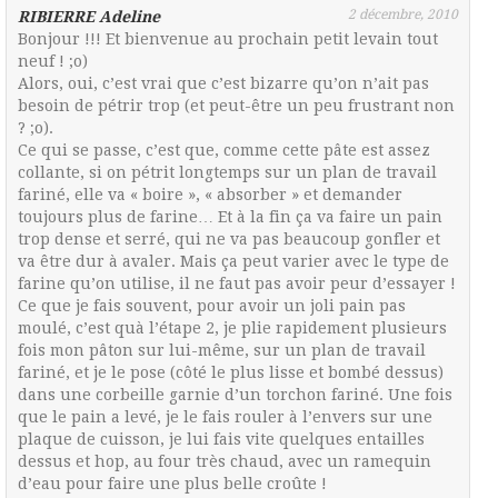
2 décembre, 2010
RIBIERRE Adeline
Bonjour !!! Et bienvenue au prochain petit levain tout
neuf ! ;o)
Alors, oui, c’est vrai que c’est bizarre qu’on n’ait pas
besoin de pétrir trop (et peut-être un peu frustrant non
? ;o).
Ce qui se passe, c’est que, comme cette pâte est assez
collante, si on pétrit longtemps sur un plan de travail
fariné, elle va « boire », « absorber » et demander
toujours plus de farine… Et à la fin ça va faire un pain
trop dense et serré, qui ne va pas beaucoup gonfler et
va être dur à avaler. Mais ça peut varier avec le type de
farine qu’on utilise, il ne faut pas avoir peur d’essayer !
Ce que je fais souvent, pour avoir un joli pain pas
moulé, c’est quà l’étape 2, je plie rapidement plusieurs
fois mon pâton sur lui-même, sur un plan de travail
fariné, et je le pose (côté le plus lisse et bombé dessus)
dans une corbeille garnie d’un torchon fariné. Une fois
que le pain a levé, je le fais rouler à l’envers sur une
plaque de cuisson, je lui fais vite quelques entailles
dessus et hop, au four très chaud, avec un ramequin
d’eau pour faire une plus belle croûte !