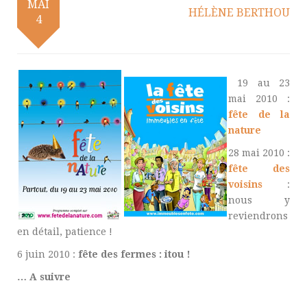
MAI
HÉLÈNE BERTHOU
4
19 au 23
mai 2010 :
fête de la
nature
28 mai 2010 :
fête des
voisins
:
nous y
reviendrons
en détail, patience !
6 juin 2010 :
fête des fermes : itou !
… A suivre