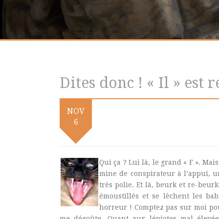
Dites donc ! « Il » est 
NOV
6
Qui ça ? Lui là, le grand « F ». Mai
mine de conspirateur à l’appui, u
très polie. Et là, beurk et re-beurk
émoustillés et se lèchent les ba
horreur ! Comptez pas sur moi pou
me dégoûte. Quant aux lépiotes mal élevées,