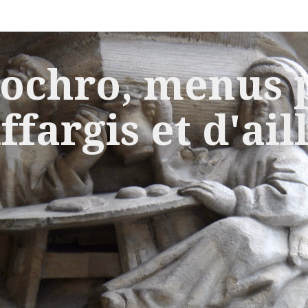
ochro, menus p
ffargis et d'ail