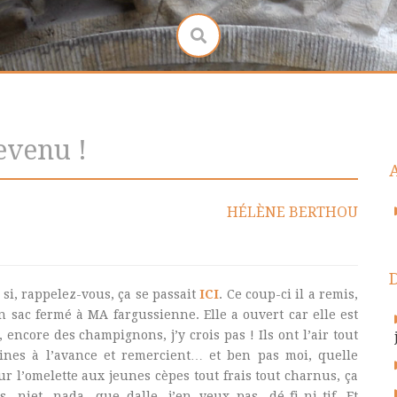
revenu !
HÉLÈNE BERTHOU
s si, rappelez-vous, ça se passait
ICI
. Ce coup-ci il a remis,
n sac fermé à MA fargussienne. Elle a ouvert car elle est
, encore des champignons, j’y crois pas ! Ils ont l’air tout
bines à l’avance et remercient… et ben pas moi, quelle
r l’omelette aux jeunes cèpes tout frais tout charnus, ça
 niet, nada, que dalle, j’en veux pas, dé-fi-ni-tif. Et