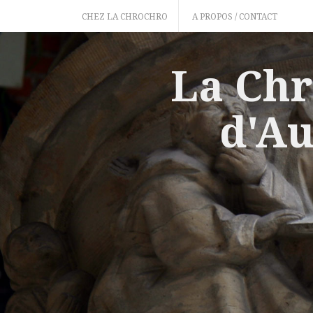
Skip
CHEZ LA CHROCHRO
A PROPOS / CONTACT
to
content
La Chr
d'Au