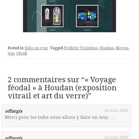
Posted in
Infos en vrac
Tagged
Frédéric Troisième
,
Houdan
,
Moyen-
Age
,
vitrail
2 commentaires sur “
« Voyage
féodal » à Houdan (exposition
vitrail et art du verre)
”
10 août, 2009
offargis
Merci pour les infos nous allons y faire un tour….
12 août, 2009
offargis