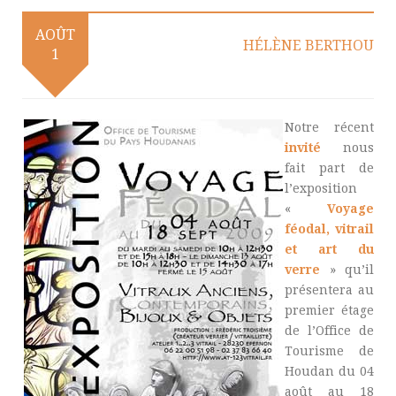
AOÛT
HÉLÈNE BERTHOU
1
Notre récent
invité
nous
fait part de
l’exposition
«
Voyage
féodal, vitrail
et art du
verre
» qu’il
présentera au
premier étage
de l’Office de
Tourisme de
Houdan du 04
août au 18