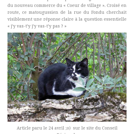
du nouveau commerce du « Coeur de village ». Croisé en
route, ce matougussien de la rue du Fondu cherchait
visiblement une réponse claire à la question essentielle
« j’y vas-t’y j’y vas-t’y pas ? »
Article paru le 24 avril ;o) sur le site du Conseil