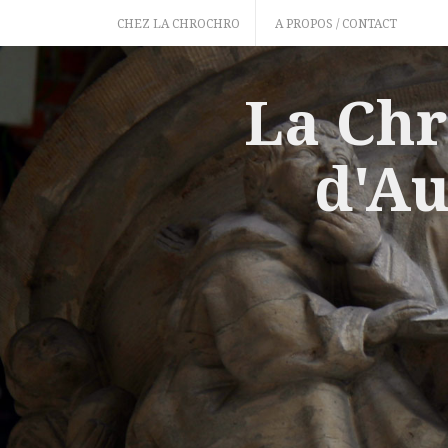
Skip
CHEZ LA CHROCHRO
A PROPOS / CONTACT
to
content
La Chr
d'Au