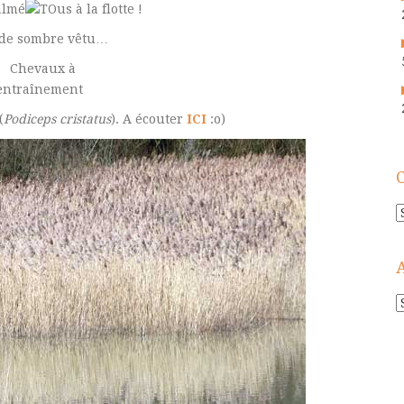
 de sombre vêtu…
(
Podiceps cristatus
). A écouter
ICI
:o)
C
A
!