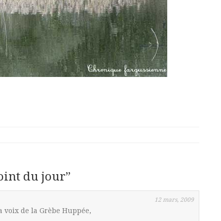
oint du jour
”
12 mars, 2009
a voix de la Grèbe Huppée,