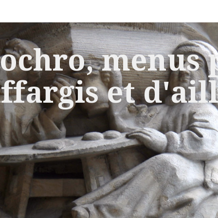
ochro, menus p
ffargis et d'ail