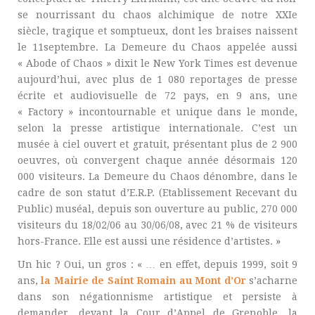
se nourrissant du chaos alchimique de notre XXIe
siècle, tragique et somptueux, dont les braises naissent
le 11septembre. La Demeure du Chaos appelée aussi
« Abode of Chaos » dixit le New York Times est devenue
aujourd’hui, avec plus de 1 080 reportages de presse
écrite et audiovisuelle de 72 pays, en 9 ans, une
« Factory » incontournable et unique dans le monde,
selon la presse artistique internationale. C’est un
musée à ciel ouvert et gratuit, présentant plus de 2 900
oeuvres, où convergent chaque année désormais 120
000 visiteurs. La Demeure du Chaos dénombre, dans le
cadre de son statut d’E.R.P. (Etablissement Recevant du
Public) muséal, depuis son ouverture au public, 270 000
visiteurs du 18/02/06 au 30/06/08, avec 21 % de visiteurs
hors-France. Elle est aussi une résidence d’artistes. »
Un hic ? Oui, un gros : « … en effet, depuis 1999, soit 9
ans,
la Mairie de Saint Romain au Mont d’Or
s’acharne
dans son négationnisme artistique et persiste à
demander, devant la Cour d’Appel de Grenoble, la