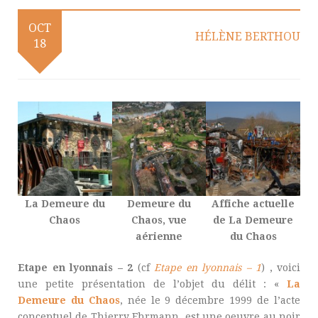
OCT
HÉLÈNE BERTHOU
18
La Demeure du
Demeure du
Affiche actuelle
Chaos
Chaos, vue
de La Demeure
aérienne
du Chaos
Etape en lyonnais – 2
(cf
Etape en lyonnais – 1
)
, voici
une petite présentation de l’objet du délit : «
La
Demeure du Chaos
, née le 9 décembre 1999 de l’acte
conceptuel de Thierry Ehrmann, est une oeuvre au noir