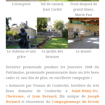
L’orangerie
Vol de canard,
Trois disques de
Jean Cardot
granit blanc,
Marta Pan
Le château et une
Le jardin des
Le musée
grâce
bronzes
Dernière promenade pendant les Journées 2008 du
Patrimoine, promenade passionnante dans un très beau
cadre et, une fois de plus, en excellente compagnie !
« Instaurée par Yvonne de Coubertin, héritière du très
beau domaine de Coubertin à
Saint-Rémy-lès-
Chevreuse
, et
Jean Bernard
, fils unique de
Joseph
Bernard
et rénovateur du
Compagnonnage du Devoir