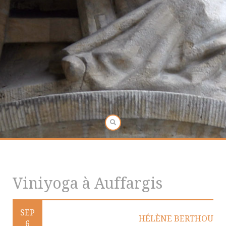
Viniyoga à Auffargis
SEP
HÉLÈNE BERTHOU
6