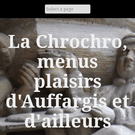
Skip
to
content
La Chrochro,
menus
plaisirs
d'Auffargis et
d'ailleurs