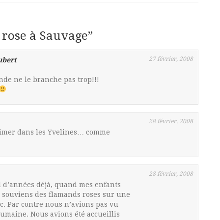
 rose à Sauvage
”
27 février, 2008
ubert
nde ne le branche pas trop!!!
28 février, 2008
ssaimer dans les Yvelines… comme
28 février, 2008
mal d’années déjà, quand mes enfants
e souviens des flamands roses sur une
c. Par contre nous n’avions pas vu
humaine. Nous avions été accueillis