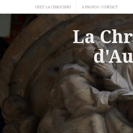
Skip
CHEZ LA CHROCHRO
A PROPOS / CONTACT
to
content
La Chr
d'Au