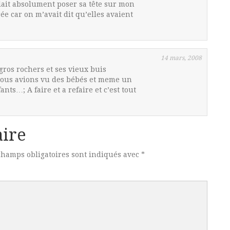
lait absolument poser sa tête sur mon
ée car on m’avait dit qu’elles avaient
14 mars, 2008
s gros rochers et ses vieux buis
 nous avions vu des bébés et meme un
ants…; A faire et a refaire et c’est tout
ire
champs obligatoires sont indiqués avec
*