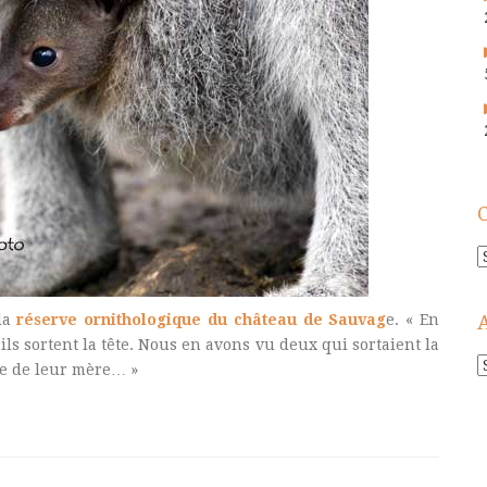
C
la
réserve ornithologique du château de Sauvag
e. « En
u’ils sortent la tête. Nous en avons vu deux qui sortaient la
A
he de leur mère… »
!