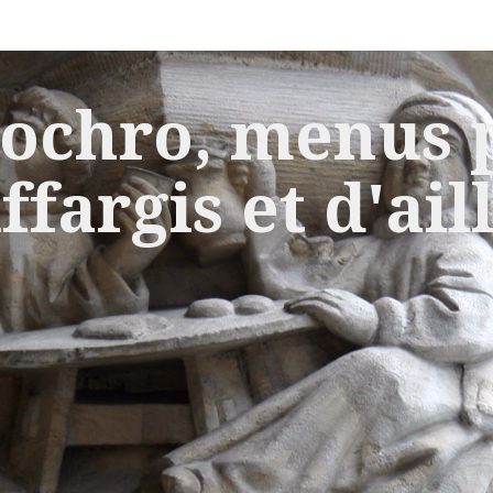
ochro, menus p
ffargis et d'ail