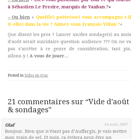
à Sébastien Le Prestre, marquis de Vauban ?
«
– Ou bien
«
Quel(le) poète(sse) vous accompagne-t-il
(t-elle) dans la vie ? Aimez-vous François Villon ?
«
Que disent les pros ? Lancer un/des sondage(s) au mois
d’août serait suicidaire question audience ??? On ne va
pas s’arrêter à ce genre de considération, tant pis,
allons-y !
A vous de jouer…
Posted in
Infos en vrac
21 commentaires sur “
Vide d’août
& sondages
”
14 août, 2007
Olaf
Bonjour. Bien que n’étant pas d’Auffargis, je vais mettre
mon grain de sel. Et puis, ça évitera peut-être un