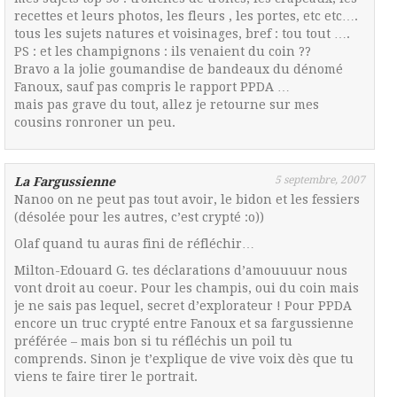
recettes et leurs photos, les fleurs , les portes, etc etc….
tous les sujets natures et voisinages, bref : tou tout ….
PS : et les champignons : ils venaient du coin ??
Bravo a la jolie goumandise de bandeaux du dénomé
Fanoux, sauf pas compris le rapport PPDA …
mais pas grave du tout, allez je retourne sur mes
cousins ronroner un peu.
5 septembre, 2007
La Fargussienne
Nanoo on ne peut pas tout avoir, le bidon et les fessiers
(désolée pour les autres, c’est crypté :o))
Olaf quand tu auras fini de réfléchir…
Milton-Edouard G. tes déclarations d’amouuuur nous
vont droit au coeur. Pour les champis, oui du coin mais
je ne sais pas lequel, secret d’explorateur ! Pour PPDA
encore un truc crypté entre Fanoux et sa fargussienne
préférée – mais bon si tu réfléchis un poil tu
comprends. Sinon je t’explique de vive voix dès que tu
viens te faire tirer le portrait.