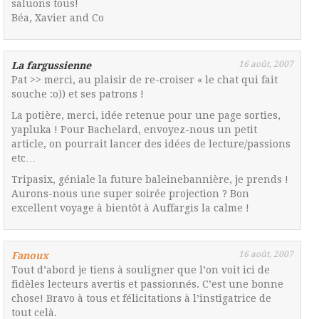
saluons tous!
Béa, Xavier and Co
16 août, 2007
La fargussienne
Pat >> merci, au plaisir de re-croiser « le chat qui fait
souche :o)) et ses patrons !
La potière, merci, idée retenue pour une page sorties,
yapluka ! Pour Bachelard, envoyez-nous un petit
article, on pourrait lancer des idées de lecture/passions
etc…
Tripasix, géniale la future baleinebannière, je prends !
Aurons-nous une super soirée projection ? Bon
excellent voyage à bientôt à Auffargis la calme !
16 août, 2007
Fanoux
Tout d’abord je tiens à souligner que l’on voit ici de
fidèles lecteurs avertis et passionnés. C’est une bonne
chose! Bravo à tous et félicitations à l’instigatrice de
tout celà.