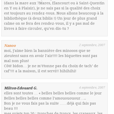
(dans la mare aux 7Mares, Elancourt ou à Saint-Quentin
en Y ou à Plaisir), je ne sais pas si la qualité des choix
est toujours au rendez-vous. Nous allons beaucoup à la
bibliothèque (à deux biblis !) Un jour de plus grand
calme on se fera des rendez-vous, il y a pas mal de
livres à faire circuler, qu’en dis-tu ?
2 septembre, 2007
Nanoo
moi, j’aime bien la bannière des minooos que se
zieutent sans en avoir l’air!!!! les biquettes sont pas
mal non plus!
Côté bidon… je ne m’étonne pas du choix de tach’ de
caf’!!! a la maison, il est servi!! hihihihi!
4 septembre, 2007
Milton-Edouard G.
elles sont toutes … « belles belles belles comme le jour
Belles belles belles comme l’amouououour…..
Bon je ne vous fais pas la suite ……déjà qui fais pas
beau !!!
mes sujets top 50 : tronches de troncs, les crapeaux, les