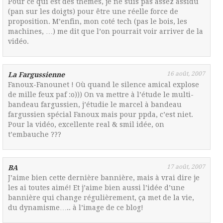
Pour ce qui est des thèmes, je ne suis pas assez assidu
(pan sur les doigts) pour être une réelle force de
proposition. M’enfin, mon coté tech (pas le bois, les
machines, …) me dit que l’on pourrait voir arriver de la
vidéo.
16 août, 2007
La Fargussienne
Fanoux-Fanounet ! Où quand le silence amical explose
de mille feux paf :o))) On va mettre à l’étude le multi-
bandeau fargussien, j’étudie le marcel à bandeau
fargussien spécial Fanoux mais pour ppda, c’est niet.
Pour la vidéo, excellente real & smil idée, on
t’embauche ???
17 août, 2007
BA
J’aime bien cette dernière bannière, mais à vrai dire je
les ai toutes aimé! Et j’aime bien aussi l’idée d’une
bannière qui change régulièrement, ça met de la vie,
du dynamisme….. à l’image de ce blog!