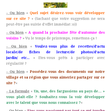
– Ou bien
«
Quel sujet désirez-vous voir développer
sur ce site ?
» (Sachant que votre suggestion ne sera
peut-être pas suivie d’effet immédiat :o))
– Ou bien
«
A quand la prochaine fête d’automne des
voisins ?
» Vu le temps de printemps, remettons-ça !
– Ou bien
«
Voulez-vous plus de recettes/d’actu
locale/de fiches de lecture/de photos/d’actu
jardin/ etc..
.
» Etes-vous prêts à participer avec
régularité ?
– Ou bien
«
Possédez-vous des documents sur notre
village et sa région que vous aimeriez partager sur ce
site ?
«
– La formule
«
Un, une, des fargussiens au pays de… »
vous plaît-elle ? Souhaitez-vous la voir développer
avec le talent q
ue
vous nous connaissez ?
«
– Ou bien
«
Etes-vous passionné par tout ce qui touche