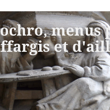
ochro, menus p
ffargis et d'ail