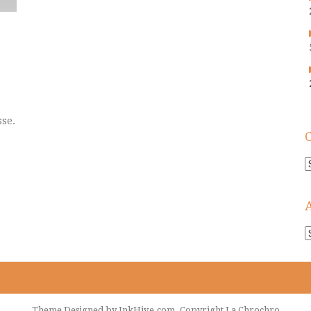
sse.
C
A
!
Theme Designed by
InkHive.com
.
Copyright La Chrochro