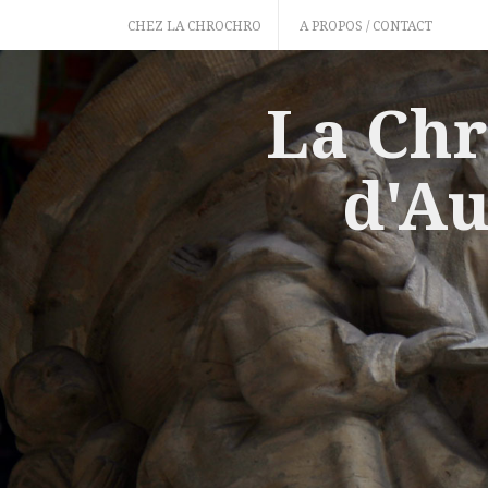
Skip
CHEZ LA CHROCHRO
A PROPOS / CONTACT
to
content
La Chr
d'Au