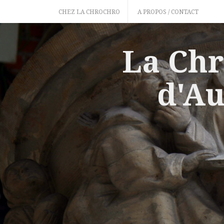
Skip
CHEZ LA CHROCHRO
A PROPOS / CONTACT
to
content
La Chr
d'Au