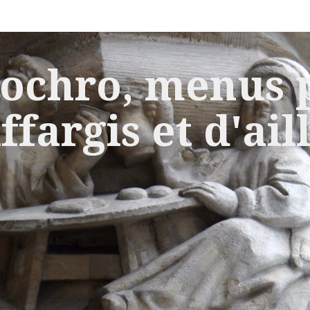
ochro, menus p
ffargis et d'ail