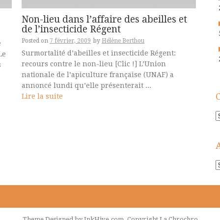
Non-lieu dans l’affaire des abeilles et
de l’insecticide Régent
Posted on
7 février, 2009
by
Hélène Berthou
e
Surmortalité d’abeilles et insecticide Régent:
Le
recours contre le non-lieu [Clic !] L’Union
s
nationale de l’apiculture française (UNAF) a
annoncé lundi qu’elle présenterait ...
Lire la suite
C
A
!
Theme Designed by
InkHive.com
.
Copyright La Chrochro