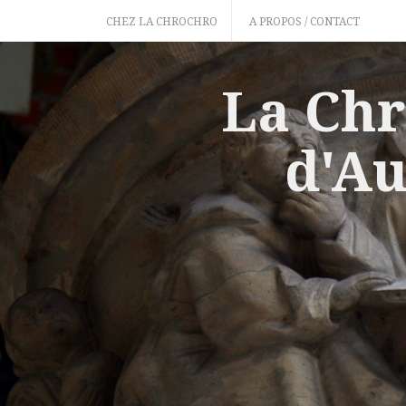
Skip
CHEZ LA CHROCHRO
A PROPOS / CONTACT
to
content
La Chr
d'Au