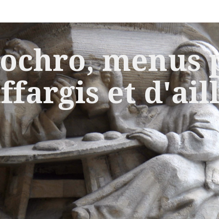
ochro, menus p
ffargis et d'ail