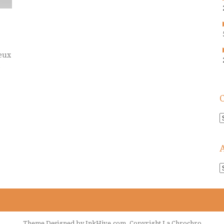
eux
s
C
A
!
Theme Designed by
InkHive.com
.
Copyright La Chrochro