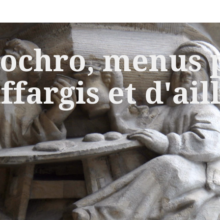
ochro, menus p
ffargis et d'ail