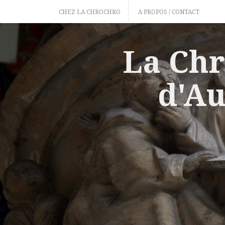
Skip
CHEZ LA CHROCHRO
A PROPOS / CONTACT
to
content
La Chr
d'Au