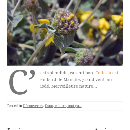
C’
est splendide, ça sent bon.
Celle-là
est
en bord de Manche, grand vent, air
iodé. Merveilleuse nature…
Posted in
Découvertes
,
Expo, culture, tout ça...