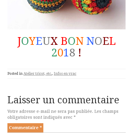
J
O
Y
E
U
X
B
O
N
N
O
E
L
2
0
1
8
!
Posted in
Atelier tricot, etc.
,
Infos en vrac
Laisser un commentaire
Votre adresse e-mail ne sera pas publiée.
Les champs
obligatoires sont indiqués avec
*
Commentaire
*