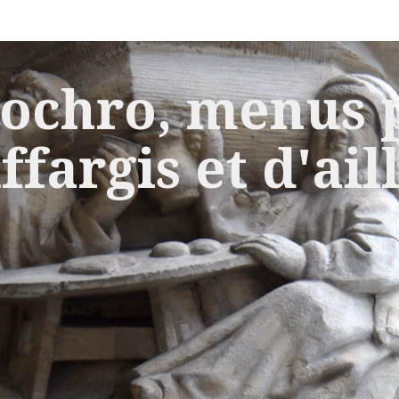
ochro, menus p
ffargis et d'ail