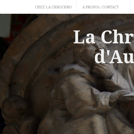
Skip
CHEZ LA CHROCHRO
A PROPOS / CONTACT
to
content
La Chr
d'Au