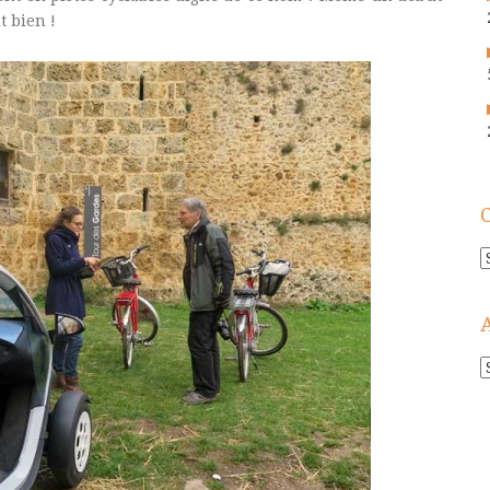
t bien !
C
A
!