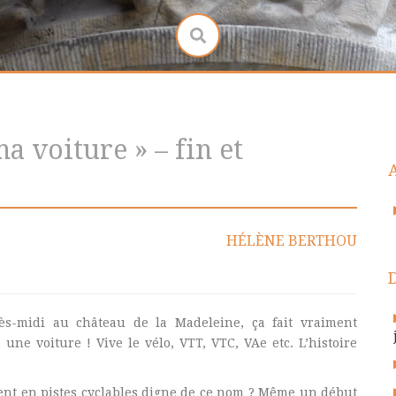
ma voiture » – fin et
HÉLÈNE BERTHOU
ès-midi au château de la Madeleine, ça fait vraiment
une voiture ! Vive le vélo, VTT, VTC, VAe etc. L’histoire
t en pistes cyclables digne de ce nom ? Même un début