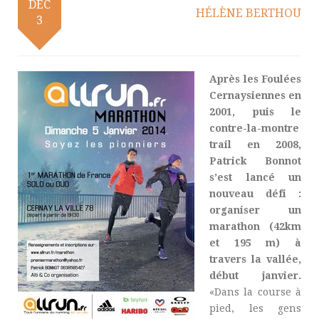
DÉC
HÉLÈNE BERTHOU
3
Après les Foulées
Cernaysiennes en
2001, puis le
contre-la-montre
trail en 2008,
Patrick Bonnot
s’est lancé un
nouveau défi :
organiser un
marathon (42km
et 195 m) à
travers la vallée,
début janvier.
«Dans la course à
pied, les gens