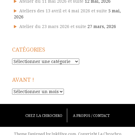
Atelier du 11 mai 2026 et suite
12 mai, 2026
Ateliers des 13 avril et 4 mai 2026 et suite
5 mai,
2026
Atelier du 23 mars 2026 et suite
27 mars, 2026
CATÉGORIES
Catégories
AVANT !
Avant
!
CHEZ LA CHROCHRO
A PROPOS / CONTACT
Theme Designed by
InkHive.com
.
Copyright La Chrochro