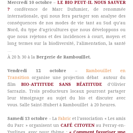
Mercredi 10 oct
obre
–
LE BIO PEUT-IL NOUS SAUVER
?
conférence de Marc Dufumier, de renommée
internationale, qui nous fera partager son analyse des
conséquences de nos modes de vie tant au Sud qu’au
Nord, du type d’agricultures que nous développons ou
que nous rejetons et des incidences à court, moyen et
long termes sur la biodiversité, l’alimentation, la santé
…
À 20 h 30 à la
Bergerie de Rambouillet.
Vendredi 12 octobre
–
Rambouillet en
Transition
organise une projection débat autour du
film
BIO-ATTITUDE SANS BÉATITUDE
d’Olivier
Sarrazin. Trois producteurs locaux pourront partager
leur témoignage au sujet du bio et discuter avec
vous. Salle Saint-Hubert à Rambouillet à 20 heures.
Samedi 13 octobre
– La
Fabric
et l’association « Les amis
du Parc » organisent un
CAFÉ CITOYEN
au Perray-en-
Yvelines, avec pour thème :
« Comment favoriser une