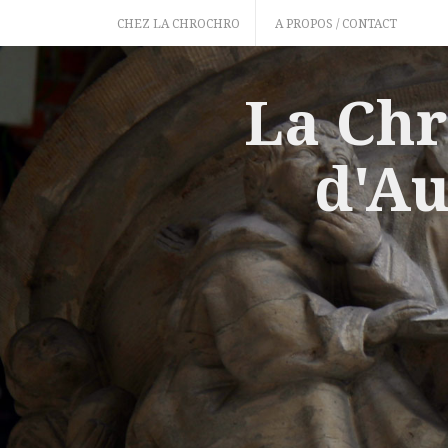
Skip
CHEZ LA CHROCHRO
A PROPOS / CONTACT
to
content
La Chr
d'Au