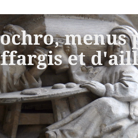
ochro, menus p
ffargis et d'ail