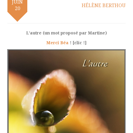
JUIN
HÉLÈNE BERTHOU
20
L’autre (un mot proposé par Martine)
Merci Béa
! [clic !]