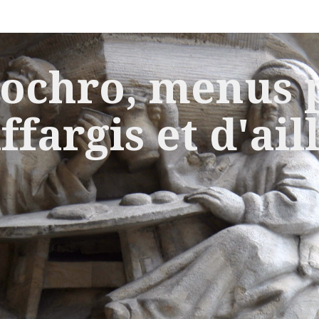
ochro, menus p
ffargis et d'ail