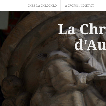
Skip
CHEZ LA CHROCHRO
A PROPOS / CONTACT
to
content
La Chr
d'Au