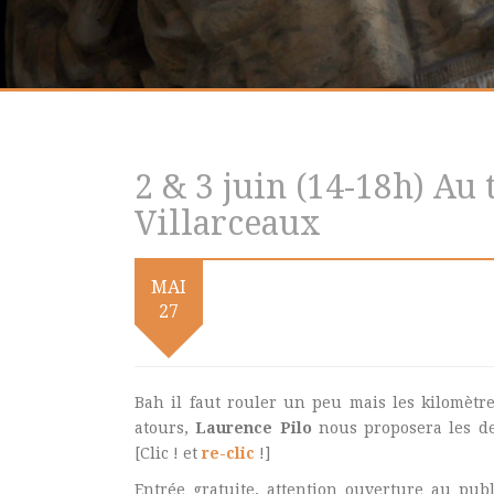
2 & 3 juin (14-18h) Au 
Villarceaux
MAI
27
Bah il faut rouler un peu mais les kilomètr
atours,
Laurence Pilo
nous proposera les de
[Clic ! et
re-clic
!]
Entrée gratuite, attention ouverture au pub