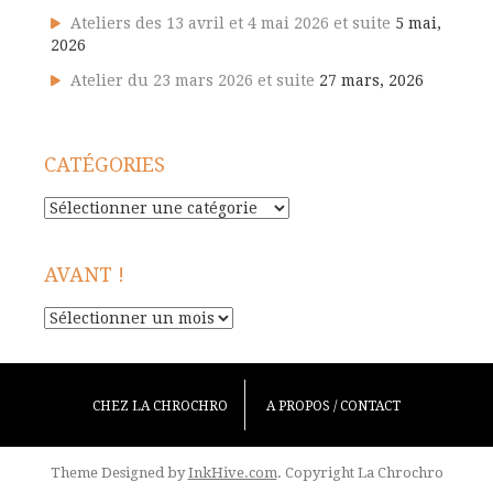
Ateliers des 13 avril et 4 mai 2026 et suite
5 mai,
2026
Atelier du 23 mars 2026 et suite
27 mars, 2026
CATÉGORIES
Catégories
AVANT !
Avant
!
CHEZ LA CHROCHRO
A PROPOS / CONTACT
Theme Designed by
InkHive.com
.
Copyright La Chrochro