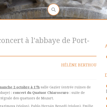
oncert à l’abbaye de Port-
HÉLÈNE BERTHOU
manche 2 octobre à 17h
salle Gazier (entrée ruines de
bbaye) :
concert du Quatuor Chiaroscuro
: suite de
ntégrale des quatuors de Mozart.
agimova (violon), Pablo Hernán Benedí (violon), Emilie