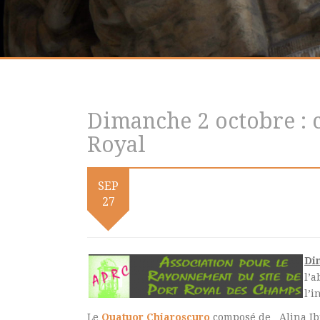
Dimanche 2 octobre : c
Royal
SEP
27
Di
l’a
l’i
Le
Quatuor Chiaroscuro
composé de Alina Ibr