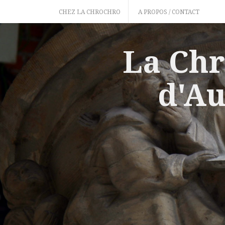
Skip
CHEZ LA CHROCHRO
A PROPOS / CONTACT
to
content
La Chr
d'Au