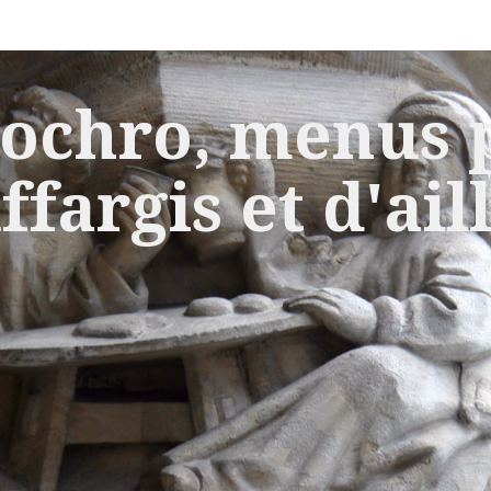
ochro, menus p
ffargis et d'ail