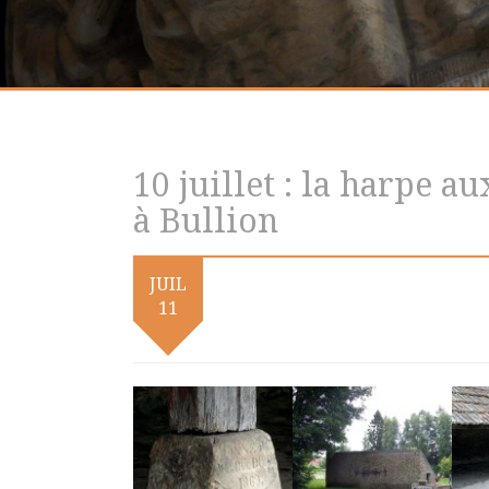
10 juillet : la harpe au
à Bullion
JUIL
11