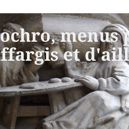
ochro, menus p
ffargis et d'ail