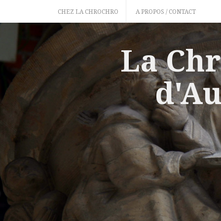
Skip
CHEZ LA CHROCHRO
A PROPOS / CONTACT
to
content
La Chr
d'Au