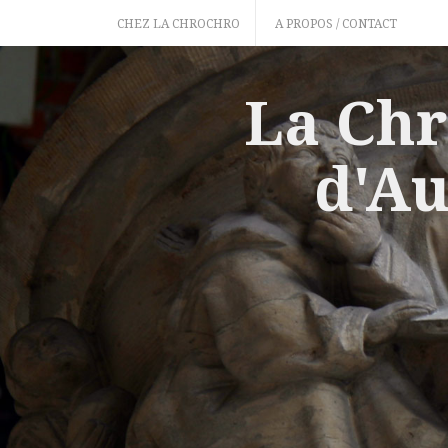
Skip
CHEZ LA CHROCHRO
A PROPOS / CONTACT
to
content
La Chr
d'Au