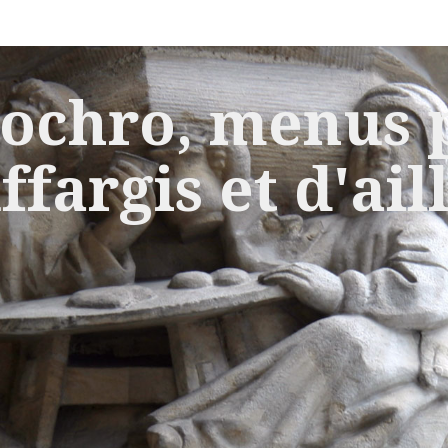
ochro, menus p
ffargis et d'ail