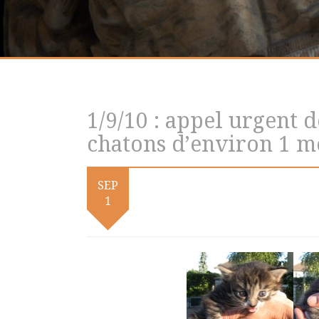
1/9/10 : appel urgent de
chatons d’environ 1 mo
SEP
1