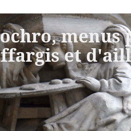
ochro, menus p
ffargis et d'ail