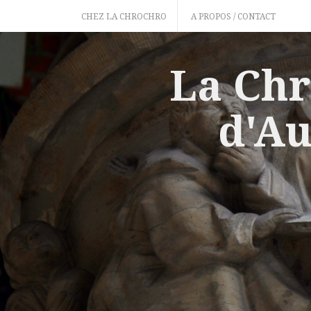
Skip
CHEZ LA CHROCHRO
A PROPOS / CONTACT
to
content
La Chr
d'Au