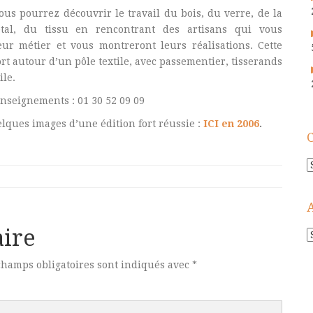
us pourrez découvrir le travail du bois, du verre, de la
tal, du tissu en rencontrant des artisans qui vous
eur métier et vous montreront leurs réalisations. Cette
rt autour d’un pôle textile, avec passementier, tisserands
ile.
enseignements : 01 30 52 09 09
lques images d’une édition fort réussie :
ICI en 2006
.
C
ire
A
!
champs obligatoires sont indiqués avec
*