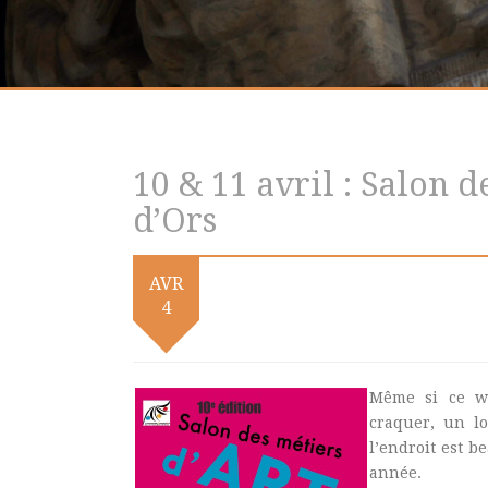
10 & 11 avril : Salon d
d’Ors
AVR
4
Même si ce we
craquer, un l
l’endroit est 
année.