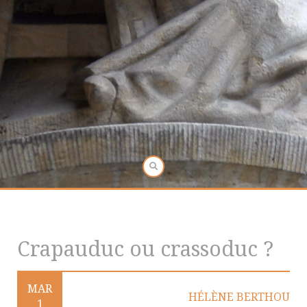
Crapauduc ou crassoduc ?
MAR
HÉLÈNE BERTHOU
1