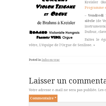
Kreisler (R
Programme e
– Vendredi 
siècle
(de V
instrumental
Dufour, clav
Faites le é
vôtre, L’équipe de l’Orgue de Senlisse. »
Posted in
Infos en vrac
Laisser un commenta
Votre adresse e-mail ne sera pas publiée.
Les 
Commentaire
*