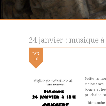
24 janvier : musique à 
JAN
10
Petite ann
mélomanes, t
bonne et he
prochains co
– Dimanche 2