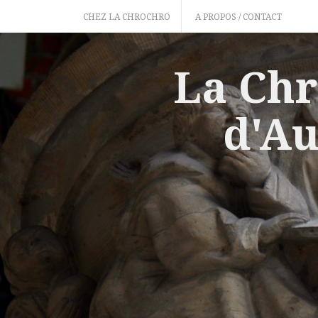
Skip
CHEZ LA CHROCHRO
A PROPOS / CONTACT
to
content
La Chr
d'Au