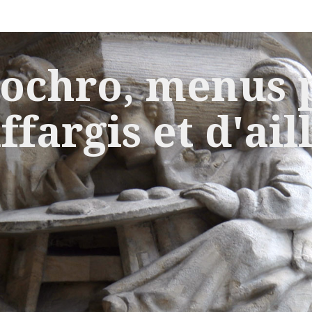
ochro, menus p
ffargis et d'ail