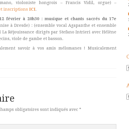
omano, violoniste hongrois – Francis Vidil, orgue) –
t inscriptions
ICI
.
12 février à 20h30 : musique et chants sacrés du 17e
enise à Dresde) : (ensemble vocal Agapanthe et ensemble
 La Réjouissance dirigés par Stefano Intrieri avec Hélène
ecins, viole de gambe et basson.
galement savoir à vos amis mélomanes ! Musicalement
C
ire
A
!
champs obligatoires sont indiqués avec
*