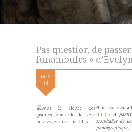
Pas question de passer
funambules » d’Evelyn
NOV
14
Nous sommes all
ICI
: «
A parti
Hospitalier de Ra
photographique, n