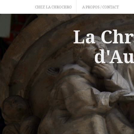
Skip
CHEZ LA CHROCHRO
A PROPOS / CONTACT
to
content
La Chr
d'Au