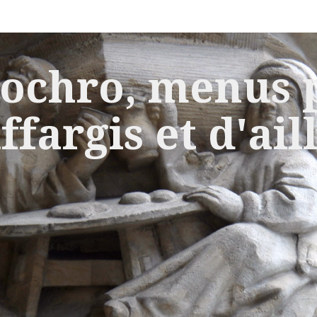
ochro, menus p
ffargis et d'ail