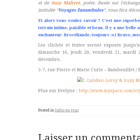
et de
Suzy Maltret
, poète. Basée sur l’échange
intitulée “
Voyages funambules
“, vous fera décou
Et alors vous voulez savoir ? C’est une superb
terrain intime, paisible et beau. Il y a une belle
enchanteur. Brocéliande, toujours :o) Bravo, m
Les clichés et textes seront exposés jusqu
dimanche 16, jeudi 20, vendredi 21, mardi 
décembre.
5-7, rue Pierre et Marie Curie – Rambouillet / 
Plus sur Evelyne :
http://www.myspace.com/ev
Posted in
Infos en vrac
Laisser un commenta