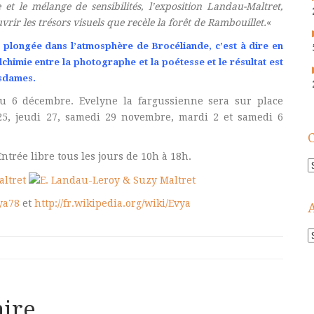
 et le mélange de sensibilités, l’exposition Landau-Maltret,
vrir les trésors visuels que recèle la forêt de Rambouillet.
«
e plongée dans l’atmosphère de Brocéliande, c’est à dire en
 alchimie entre la photographe et la poétesse et le résultat est
esdames.
’au 6 décembre. Evelyne la fargussienne sera sur place
25, jeudi 27, samedi 29 novembre, mardi 2 et samedi 6
Entrée libre tous les jours de 10h à 18h.
C
ya78
et
http://fr.wikipedia.org/wiki/Evya
A
!
ire