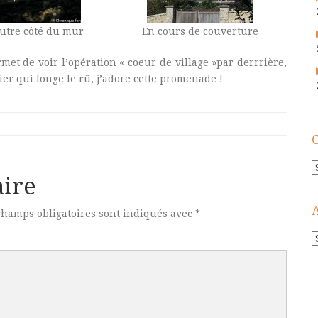
autre côté du mur
En cours de couverture
rmet de voir l’opération « coeur de village »par derrrière,
er qui longe le rû, j’adore cette promenade !
C
ire
champs obligatoires sont indiqués avec
*
A
!