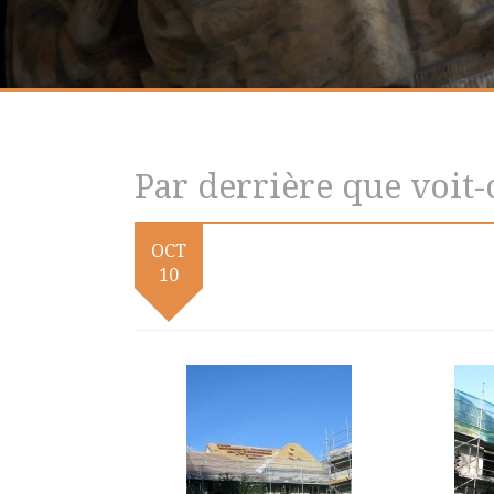
Par derrière que voit-
OCT
10