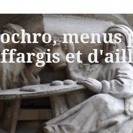
ochro, menus p
ffargis et d'ail