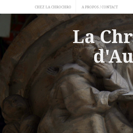
Skip
CHEZ LA CHROCHRO
A PROPOS / CONTACT
to
content
La Chr
d'Au