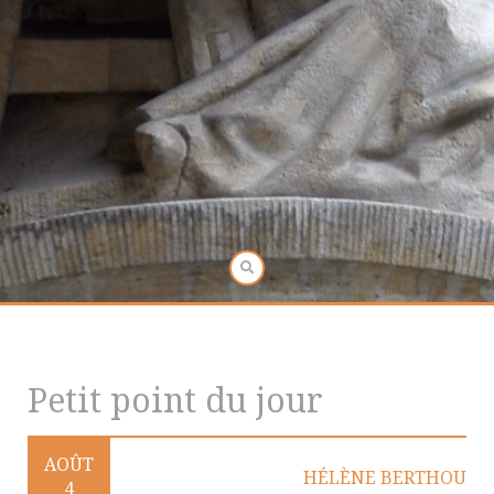
Petit point du jour
AOÛT
HÉLÈNE BERTHOU
4