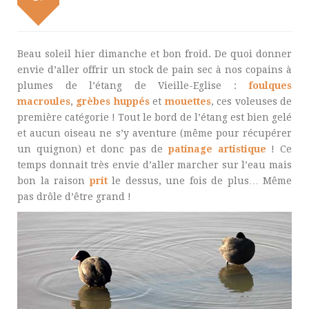
Beau soleil hier dimanche et bon froid. De quoi donner
envie d’aller offrir un stock de pain sec à nos copains à
plumes de l’étang de Vieille-Eglise :
foulques
macroules
,
grèbes huppés
et
mouettes
, ces voleuses de
première catégorie ! Tout le bord de l’étang est bien gelé
et aucun oiseau ne s’y aventure (même pour récupérer
un quignon) et donc pas de
patinage artistique
! Ce
temps donnait très envie d’aller marcher sur l’eau mais
bon la raison
prit
le dessus, une fois de plus… Même
pas drôle d’être grand !